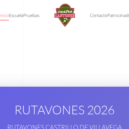
Inicio
Escuela
Pruebas
Contacto
Patrocinad
RUTAVONES 2026
RUTAVONES CASTRILLO DE VILLAVEGA