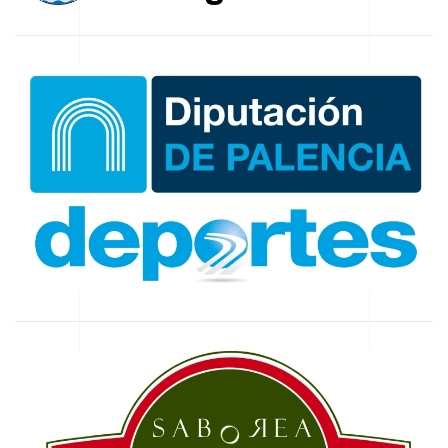
Read more