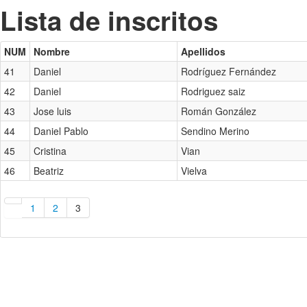
Lista de inscritos
NUM
Nombre
Apellidos
41
Daniel
Rodríguez Fernández
42
Daniel
Rodriguez saiz
43
Jose luis
Román González
44
Daniel Pablo
Sendino Merino
45
Cristina
Vian
46
Beatriz
Vielva
1
2
3