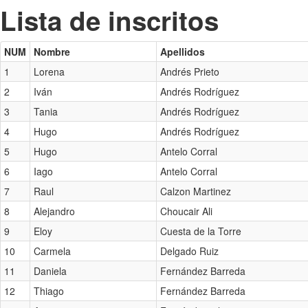
Lista de inscritos
NUM
Nombre
Apellidos
1
Lorena
Andrés Prieto
2
Iván
Andrés Rodríguez
3
Tania
Andrés Rodríguez
4
Hugo
Andrés Rodríguez
5
Hugo
Antelo Corral
6
Iago
Antelo Corral
7
Raul
Calzon Martinez
8
Alejandro
Choucair Ali
9
Eloy
Cuesta de la Torre
10
Carmela
Delgado Ruiz
11
Daniela
Fernández Barreda
12
Thiago
Fernández Barreda