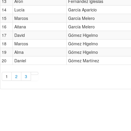
13
Aron
Fernández iglesias
14
Lucía
García Aparicio
15
Marcos
García Melero
16
Aitana
García Melero
17
David
Gómez Higelmo
18
Marcos
Gómez Higelmo
19
Alma
Gómez Higelmo
20
Daniel
Gómez Martínez
1
2
3